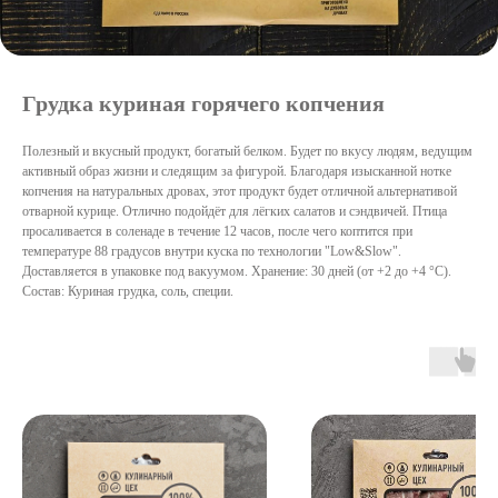
Грудка куриная горячего копчения
Полезный и вкусный продукт, богатый белком. Будет по вкусу людям, ведущим
активный образ жизни и следящим за фигурой. Благодаря изысканной нотке
копчения на натуральных дровах, этот продукт будет отличной альтернативой
отварной курице. Отлично подойдёт для лёгких салатов и сэндвичей. Птица
просаливается в соленаде в течение 12 часов, после чего коптится при
температуре 88 градусов внутри куска по технологии "Low&Slow".
Доставляется в упаковке под вакуумом. Хранение: 30 дней (от +2 до +4 °С).
Состав: Куриная грудка, соль, специи.